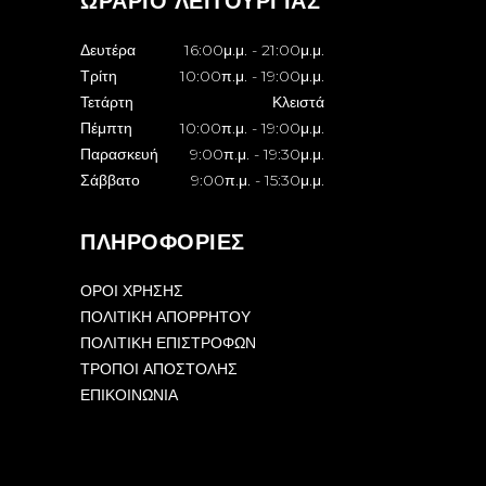
ΩΡΆΡΙΟ ΛΕΙΤΟΥΡΓΊΑΣ
Δευτέρα
16:00μ.μ.
-
21:00μ.μ.
Τρίτη
10:00π.μ.
-
19:00μ.μ.
Τετάρτη
Κλειστά
Πέμπτη
10:00π.μ.
-
19:00μ.μ.
Παρασκευή
9:00π.μ.
-
19:30μ.μ.
Σάββατο
9:00π.μ.
-
15:30μ.μ.
ΠΛΗΡΟΦΟΡΊΕΣ
ΌΡΟΙ ΧΡΉΣΗΣ
ΠΟΛΙΤΙΚΉ ΑΠΟΡΡΉΤΟΥ
ΠΟΛΙΤΙΚΉ ΕΠΙΣΤΡΟΦΏΝ
ΤΡΌΠΟΙ ΑΠΟΣΤΟΛΉΣ
ΕΠΙΚΟΙΝΩΝΊΑ